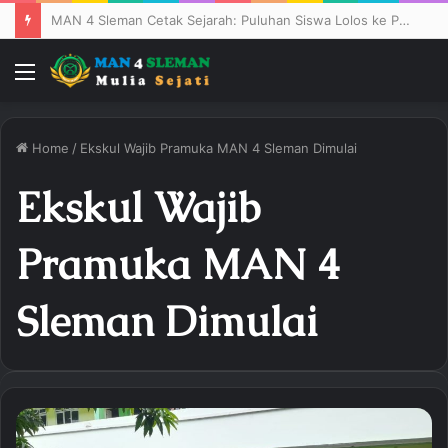
MAN 4 Sleman Cetak Sejarah: Puluhan Siswa Lolos ke PTN Ternama
Menu
Home
/
Ekskul Wajib Pramuka MAN 4 Sleman Dimulai
Ekskul Wajib
Pramuka MAN 4
Sleman Dimulai