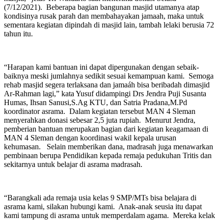
(7/12/2021). Beberapa bagian bangunan masjid utamanya atap
kondisinya rusak parah dan membahayakan jamaah, maka untuk
sementara kegiatan dipindah di masjid lain, tambah lelaki berusia 72
tahun itu.
“Harapan kami bantuan ini dapat dipergunakan dengan sebaik-
baiknya meski jumlahnya sedikit sesuai kemampuan kami. Semoga
rehab masjid segera terlaksana dan jamaáh bisa beribadah dimasjid
Ar-Rahman lagi,” kata Yusuf didampingi Drs Jendra Puji Susanta
Humas, Ihsan Sanusi,S.Ag KTU, dan Satria Pradana,M.Pd
koordinator asrama. Dalam kegiatan tersebut MAN 4 Sleman
menyerahkan donasi sebesar 2,5 juta rupiah. Menurut Jendra,
pemberian bantuan merupakan bagian dari kegiatan keagamaan di
MAN 4 Sleman dengan koordinasi wakil kepala urusan
kehumasan. Selain memberikan dana, madrasah juga menawarkan
pembinaan berupa Pendidikan kepada remaja pedukuhan Tritis dan
sekitarnya untuk belajar di asrama madrasah.
“Barangkali ada remaja usia kelas 9 SMP/MTs bisa belajara di
asrama kami, silakan hubungi kami. Anak-anak seusia itu dapat
kami tampung di asrama untuk memperdalam agama. Mereka kelak