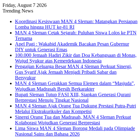
Friday, August 7 2026
Trending News
Koordinasi Kesiswaan MAN 4 Sleman: Matangkan Persiapan
Lomba hingga HUT ke-81 RI
MAN 4 Sleman Cetak Sejarah: Puluhan Siswa Lolos ke PTN
Ternama
Apel Pagi : Wakabid Akademik Bacakan Pesan Gubernur
DIY untuk Generasi Emas
100.000 Jemaah Hadiri Zikir dan Doa Kebangsaan di Monas,
Wujud Syukur atas Kemerdekaan Indonesia
Pengajian Keluarga Besar MAN 4 Sleman Perkuat Sinergi,
Gus Syarif Ajak Jemaah Menjadi Pribadi Sabar dan
Bersyukur
MAN 4 Sleman Gerakkan Semua Elemen dalam “Masjuda”,
Wujudkan Madrasah Bersih Berkarakter
Bupati Sleman Tutup FASI XIII, Siapkan Generasi Qurani
Berprestasi Menuju Tingkat Nasional
MAN 4 Sleman Ajak Orang Tua Dukung Prestasi Putra-Putri
Melalui Ekstrakurikuler dan Kompetisi
Sinergi Orang Tua dan Madrasah, MAN 4 Sleman Perkuat
Kolaborasi Wujudkan Generasi Berprestasi
Lima Siswa MAN 4 Sleman Borong Medali pada Olimpiade
Nasional Sains dan Bahasa 2026