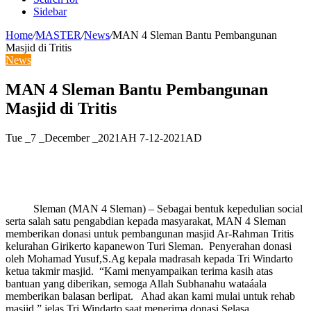
Sidebar
Home
/
MASTER
/
News
/
MAN 4 Sleman Bantu Pembangunan
Masjid di Tritis
News
MAN 4 Sleman Bantu Pembangunan
Masjid di Tritis
Tue _7 _December _2021AH 7-12-2021AD
Sleman (MAN 4 Sleman) – Sebagai bentuk kepedulian social
serta salah satu pengabdian kepada masyarakat, MAN 4 Sleman
memberikan donasi untuk pembangunan masjid Ar-Rahman Tritis
kelurahan Girikerto kapanewon Turi Sleman. Penyerahan donasi
oleh Mohamad Yusuf,S.Ag kepala madrasah kepada Tri Windarto
ketua takmir masjid. “Kami menyampaikan terima kasih atas
bantuan yang diberikan, semoga Allah Subhanahu wataáala
memberikan balasan berlipat. Ahad akan kami mulai untuk rehab
masjid,” jelas Tri Windarto saat menerima donasi Selasa