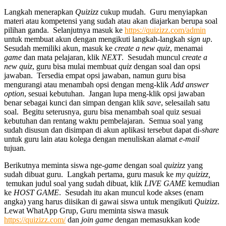
Langkah menerapkan
Quizizz
cukup mudah. Guru menyiapkan
materi atau kompetensi yang sudah atau akan diajarkan berupa soal
pilihan ganda. Selanjutnya masuk ke
https://quizizz.com/admin
untuk membuat akun dengan mengikuti langkah-langkah
sign up
.
Sesudah memiliki akun, masuk ke
create a new quiz
, menamai
game
dan mata pelajaran, klik
NEXT
. Sesudah muncul
create a
new quiz
, guru bisa mulai membuat
quiz
dengan soal dan opsi
jawaban. Tersedia empat opsi jawaban, namun guru bisa
mengurangi atau menambah opsi dengan meng-klik
Add answer
option
, sesuai kebutuhan. Jangan lupa meng-klik opsi jawaban
benar sebagai kunci dan simpan dengan klik
save
, selesailah satu
soal. Begitu seterusnya, guru bisa menambah soal quiz sesuai
kebutuhan dan rentang waktu pembelajaran. Semua soal yang
sudah disusun dan disimpan di akun aplikasi tersebut dapat di-
share
untuk guru lain atau kolega dengan menuliskan alamat
e-mail
tujuan.
Berikutnya meminta siswa nge-
game
dengan soal
quizizz
yang
sudah dibuat guru. Langkah pertama, guru masuk ke
my quizizz,
temukan judul soal yang sudah dibuat, klik
LIVE GAME
kemudian
ke
HOST GAME
. Sesudah itu akan muncul kode akses (enam
angka) yang harus diisikan di gawai siswa untuk mengikuti
Quizizz
.
Lewat WhatApp Grup, Guru meminta siswa masuk
https://quizizz.com/
dan
join game
dengan memasukkan kode