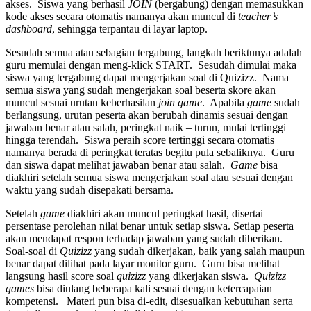
akses. Siswa yang berhasil
JOIN
(bergabung) dengan memasukkan
kode akses secara otomatis namanya akan muncul di
teacher’s
dashboard
, sehingga terpantau di layar laptop.
Sesudah semua atau sebagian tergabung, langkah beriktunya adalah
guru memulai dengan meng-klick START. Sesudah dimulai maka
siswa yang tergabung dapat mengerjakan soal di Quizizz. Nama
semua siswa yang sudah mengerjakan soal beserta skore akan
muncul sesuai urutan keberhasilan
join game
. Apabila
game
sudah
berlangsung, urutan peserta akan berubah dinamis sesuai dengan
jawaban benar atau salah, peringkat naik – turun, mulai tertinggi
hingga terendah. Siswa peraih score tertinggi secara otomatis
namanya berada di peringkat teratas begitu pula sebaliknya. Guru
dan siswa dapat melihat jawaban benar atau salah.
Game
bisa
diakhiri setelah semua siswa mengerjakan soal atau sesuai dengan
waktu yang sudah disepakati bersama.
Setelah
game
diakhiri akan muncul peringkat hasil, disertai
persentase perolehan nilai benar untuk setiap siswa. Setiap peserta
akan mendapat respon terhadap jawaban yang sudah diberikan.
Soal-soal di
Quizizz
yang sudah dikerjakan, baik yang salah maupun
benar dapat dilihat pada layar monitor guru. Guru bisa melihat
langsung hasil score soal
quizizz
yang dikerjakan siswa.
Quizizz
games
bisa diulang beberapa kali sesuai dengan ketercapaian
kompetensi. Materi pun bisa di-edit, disesuaikan kebutuhan serta