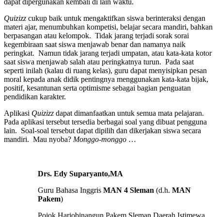
dapat dipergunakan kembali di lain waktu.
Quizizz
cukup baik untuk mengaktifkan siswa berinteraksi dengan
materi ajar, menumbuhkan kompetisi, belajar secara mandiri, bahkan
berpasangan atau kelompok. Tidak jarang terjadi sorak sorai
kegembiraan saat siswa menjawab benar dan namanya naik
peringkat. Namun tidak jarang terjadi umpatan, atau kata-kata kotor
saat siswa menjawab salah atau peringkatnya turun. Pada saat
seperti inilah (kalau di ruang kelas), guru dapat menyisipkan pesan
moral kepada anak didik pentingnya menggunakan kata-kata bijak,
positif, kesantunan serta optimisme sebagai bagian penguatan
pendidikan karakter.
Aplikasi
Quizizz
dapat dimanfaatkan untuk semua mata pelajaran.
Pada aplikasi tersebut tersedia berbagai soal yang dibuat pengguna
lain. Soal-soal tersebut dapat dipilih dan dikerjakan siswa secara
mandiri. Mau nyoba?
Monggo-monggo
…
Drs. Edy Suparyanto,MA
Guru Bahasa Inggris
MAN 4 Sleman
(d.h.
MAN
Pakem
)
Pojok Harjobinangun Pakem Sleman Daerah Istimewa