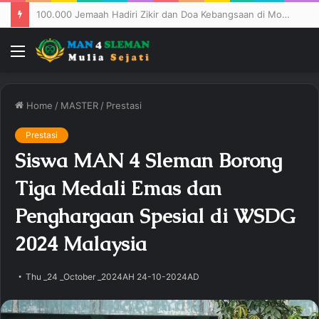
100.000 Jemaah Hadiri Zikir dan Doa Kebangsaan di Monas, Wujud Syukur atas Kemerdekaan Indonesia
Menu
Home
/
MASTER
/
Prestasi
Prestasi
Siswa MAN 4 Sleman Borong
Tiga Medali Emas dan
Penghargaan Spesial di WSDG
2024 Malaysia
Thu _24 _October _2024AH 24-10-2024AD