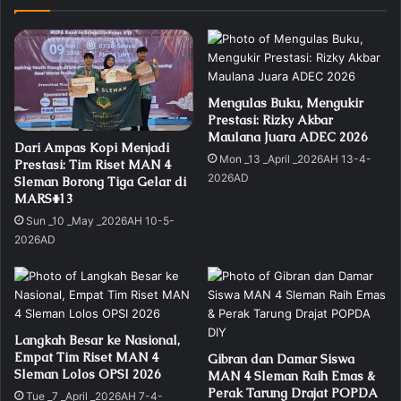
siswi kita mampu bersaing di level internasional,
membawa nama Indonesia dan madrasah di pentas
global. Kami akan terus mendukung pengembangan
inovasi dan kreativitas siswa dalam berbagai bidang,”
ujarnya.
Mengulas Buku, Mengukir
Prestasi: Rizky Akbar
Maulana Juara ADEC 2026
Dari Ampas Kopi Menjadi
Ajang WSDG 2024 dihadiri oleh delegasi dari puluhan
Mon _13 _April _2026AH 13-4-
Prestasi: Tim Riset MAN 4
negara, menampilkan berbagai inovasi yang berfokus
2026AD
Sleman Borong Tiga Gelar di
pada pencapaian 17 SDGs, termasuk kesehatan,
MARS#13
pendidikan, lingkungan, dan kesejahteraan. Prestasi
Sun _10 _May _2026AH 10-5-
2026AD
MAN 4 Sleman ini diharapkan dapat memotivasi
generasi muda Indonesia lainnya untuk terus
berinovasi demi masa depan yang lebih baik. (dzl)
Langkah Besar ke Nasional,
Empat Tim Riset MAN 4
Gibran dan Damar Siswa
Sleman Lolos OPSI 2026
MAN 4 Sleman Raih Emas &
Perak Tarung Drajat POPDA
Tue _7 _April _2026AH 7-4-