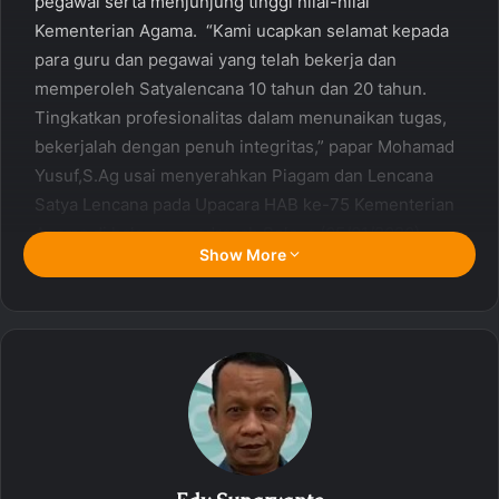
pegawai serta menjunjung tinggi nilai-nilai
Kementerian Agama. “Kami ucapkan selamat kepada
para guru dan pegawai yang telah bekerja dan
memperoleh Satyalencana 10 tahun dan 20 tahun.
Tingkatkan profesionalitas dalam menunaikan tugas,
bekerjalah dengan penuh integritas,” papar Mohamad
Yusuf,S.Ag usai menyerahkan Piagam dan Lencana
Satya Lencana pada Upacara HAB ke-75 Kementerian
Agama di halaman madrasah Selasa (05/01/2020).
Show More