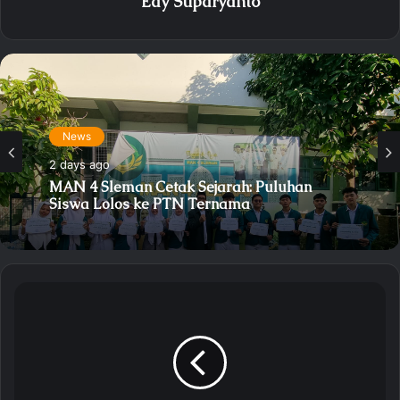
Edy Suparyanto
Untuk mewujudkan madrasah hebat bermartabat
diperlukan dedikasi, semangat kerja, soliditas tim,
serta integritas hingga institusi bebas korupsi.
Mohamad Yusuf menyampaikan terima kasih atas
dedikasi para guru dan pegawai yang memperoleh
News
penghargaan Satya Lencana. Para penerima Satya
News
4 days ago
Lencana 20 tahun diantaranya Mardiyanti,S.Pd., Ihsan
2 days ago
Sanusi,S.Ag., Mohammad Yusuf,S.Ag.,
AntikPurwanti,A.Md Satya Lencana 10 tahun
Apel Pagi : Wakabid Akademik Bacakan
Pesan Gubernur DIY untuk Generasi Emas
diantaranya Indriyani,S.Pd, Dwi Astuti Handayani,S.Pd
MAN 4 Sleman Cetak Sejarah: Puluhan
Edy Purwanto,S.Pd, Safitri Ida Kusumastuti,S.Sos.,
Siswa Lolos ke PTN Ternama
Maidah,A.Md. Para penerima Satya Lencana
menerima sertifikat dan lencana, diserahkan oleh
Mohamad Yusuf,S.Ag mewakiki Kepala Kantor
Kementerian Agama Kabupaten Sleman.