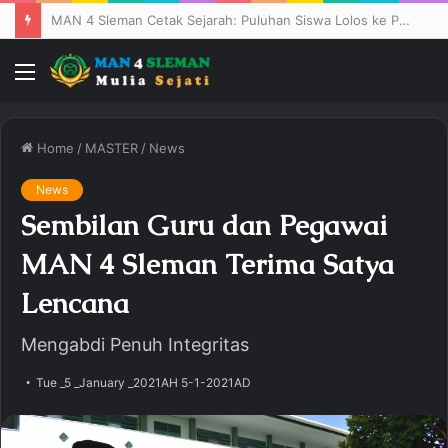
MAN 4 Sleman Cetak Sejarah: Puluhan Siswa Lolos ke PTN Ternama
Menu
Home
/
MASTER
/
News
News
Sembilan Guru dan Pegawai
MAN 4 Sleman Terima Satya
Lencana
Mengabdi Penuh Integritas
Tue _5 _January _2021AH 5-1-2021AD