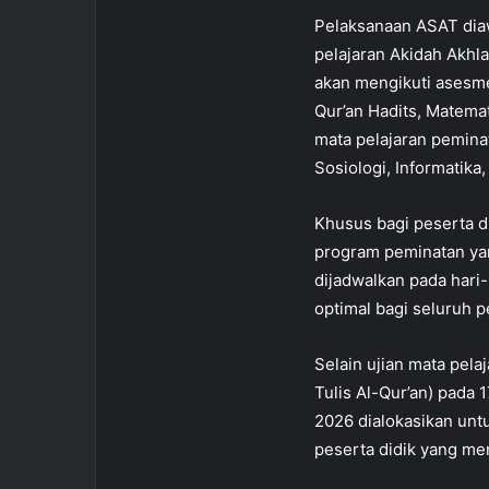
Pelaksanaan ASAT diaw
pelajaran Akidah Akhla
akan mengikuti asesme
Qur’an Hadits, Matemat
mata pelajaran peminat
Sosiologi, Informatika,
Khusus bagi peserta d
program peminatan yang
dijadwalkan pada hari
optimal bagi seluruh 
Selain ujian mata pel
Tulis Al-Qur’an) pada 
2026 dialokasikan unt
peserta didik yang me