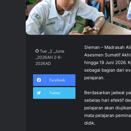
Sleman – Madrasah Al
Tue _2 _June
Asesmen Sumatif Akhi
_2026AH 2-6-
hingga 19 Juni 2026. Ke
2026AD
sebagai bagian dari e
pelajaran.
Facebook
Berdasarkan jadwal ya
Twitter
sebelas hari efektif d
pelajaran akan diujika
mata pelajaran pemina
didik.