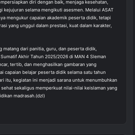
empersiapkan diri dengan baik, menjaga kesehatan,
gi kejujuran selama mengikuti asesmen. Melalui ASAT
Bupati Sleman Tutup FASI XIII,
nya mengukur capaian akademik peserta didik, tetapi
Siapkan Generasi Qurani Berprestasi
si yang unggul dalam prestasi, kuat dalam karakter,
Menuju Tingkat Nasional
MAN 4 Sleman Ajak Orang Tua
matang dari panitia, guru, dan peserta didik,
Dukung Prestasi Putra-Putri Melalui
Ekstrakurikuler dan Kompetisi
Sumatif Akhir Tahun 2025/2026 di MAN 4 Sleman
ncar, tertib, dan menghasilkan gambaran yang
Sinergi Orang Tua dan Madrasah,
 capaian belajar peserta didik selama satu tahun
MAN 4 Sleman Perkuat Kolaborasi
ari itu, kegiatan ini menjadi sarana untuk menumbuhkan
Wujudkan Generasi Berprestasi
sehat sekaligus memperkuat nilai-nilai keislaman yang
idikan madrasah.(dzl)
Lima Siswa MAN 4 Sleman Borong
Medali pada Olimpiade Nasional
Sains dan Bahasa 2026
Koordinasi Kesiswaan MAN 4
Sleman: Matangkan Persiapan Lomba