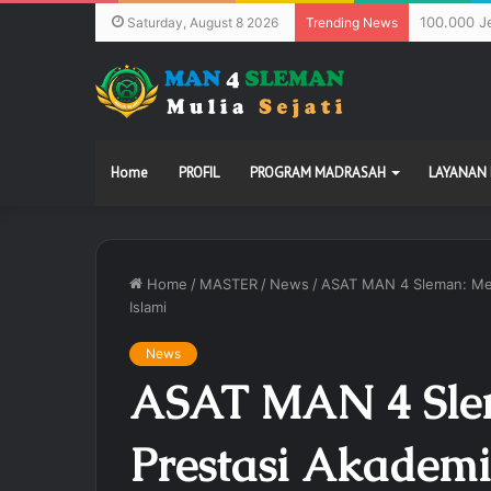
100.000 J
Saturday, August 8 2026
Trending News
Home
PROFIL
PROGRAM MADRASAH
LAYANAN
Home
/
MASTER
/
News
/
ASAT MAN 4 Sleman: Men
Islami
News
ASAT MAN 4 Sle
Prestasi Akademi