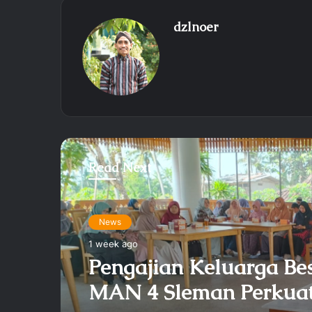
dzlnoer
Read Next
News
1 week ago
Pengajian Keluarga Be
MAN 4 Sleman Perkua