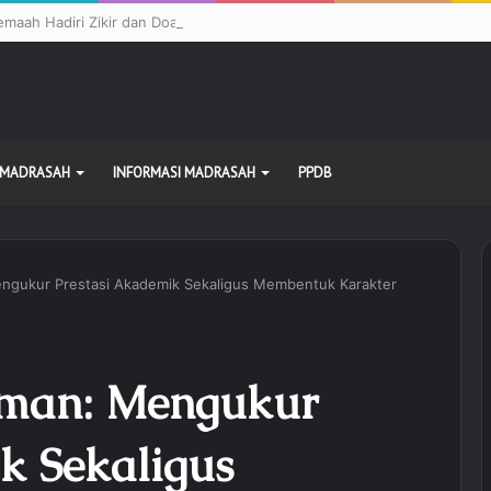
emaah Hadiri Zikir dan Doa Kebangsaan di Monas, Wujud Syukur atas K
 MADRASAH
INFORMASI MADRASAH
PPDB
gukur Prestasi Akademik Sekaligus Membentuk Karakter
man: Mengukur
k Sekaligus