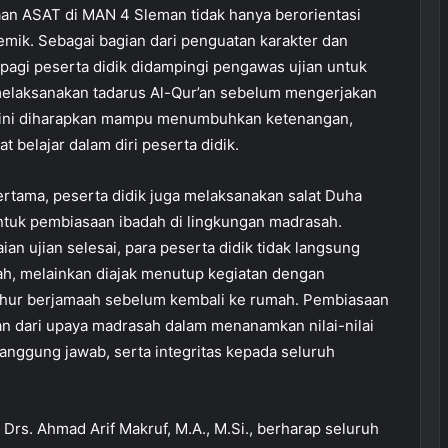
an ASAT di MAN 4 Sleman tidak hanya berorientasi
mik. Sebagai bagian dari penguatan karakter dan
 pagi peserta didik didampingi pengawas ujian untuk
elaksanakan tadarus Al-Qur’an sebelum mengerjakan
us ini diharapkan mampu menumbuhkan ketenangan,
t belajar dalam diri peserta didik.
ertama, peserta didik juga melaksanakan salat Duha
tuk pembiasaan ibadah di lingkungan madrasah.
ian ujian selesai, para peserta didik tidak langsung
h, melainkan diajak menutup kegiatan dengan
uhur berjamaah sebelum kembali ke rumah. Pembiasaan
an dari upaya madrasah dalam menanamkan nilai-nilai
, tanggung jawab, serta integritas kepada seluruh
MAN 4 Sleman Gerakkan Semua
Elemen dalam “Masjuda”, Wujudkan
Drs. Ahmad Arif Makruf, M.A., M.Si., berharap seluruh
Madrasah Bersih Berkarakter