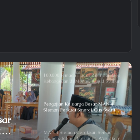
hingga HUT ke-81 RI
MAN 4 Sleman Cetak Sejarah:
Puluhan Siswa Lolos ke PTN
Ternama
Apel Pagi : Wakabid Akademik
Bacakan Pesan Gubernur DIY untuk
Generasi Emas
100.000 Jemaah Hadiri Zikir dan Doa
Kebangsaan di Monas, Wujud Syukur
atas Kemerdekaan Indonesia
Pengajian Keluarga Besar MAN 4
Sleman Perkuat Sinergi, Gus Syarif
Ajak Jemaah Menjadi Pribadi Sabar
sar
dan Bersyukur
t
MAN 4 Sleman Gerakkan Semua
Elemen dalam “Masjuda”, Wujudkan