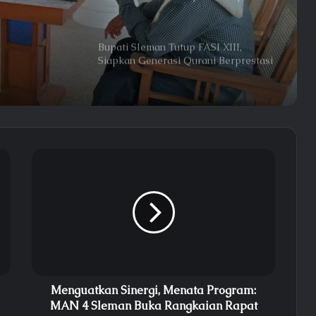
k
Madrasah Bersih Berkarakter
i Sabar
Bupati Sleman Tutup FASI XIII,
Siapkan Generasi Qurani Berprestasi
Menuju Tingkat Nasional
MAN 4 Sleman Ajak Orang Tua
Dukung Prestasi Putra-Putri Melalui
Ekstrakurikuler dan Kompetisi
Sinergi Orang Tua dan Madrasah,
MAN 4 Sleman Perkuat Kolaborasi
Wujudkan Generasi Berprestasi
Lima Siswa MAN 4 Sleman Borong
Medali pada Olimpiade Nasional
Sains dan Bahasa 2026
Menguatkan Sinergi, Menata Program:
Koordinasi Kesiswaan MAN 4
MAN 4 Sleman Buka Rangkaian Rapat