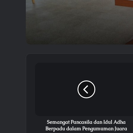
Sinergi, Gus Syarif Aja
Jemaah Menjadi Pribad
dan Bersyukur
Semangat Pancasila dan Idul Adha
Berpadu dalam Pengumuman Juara