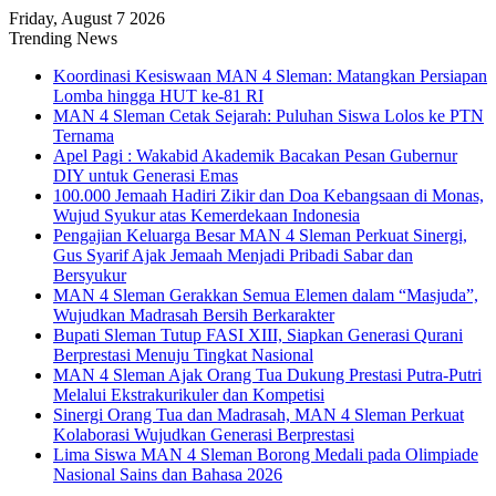
Friday, August 7 2026
Trending News
Koordinasi Kesiswaan MAN 4 Sleman: Matangkan Persiapan
Lomba hingga HUT ke-81 RI
MAN 4 Sleman Cetak Sejarah: Puluhan Siswa Lolos ke PTN
Ternama
Apel Pagi : Wakabid Akademik Bacakan Pesan Gubernur
DIY untuk Generasi Emas
100.000 Jemaah Hadiri Zikir dan Doa Kebangsaan di Monas,
Wujud Syukur atas Kemerdekaan Indonesia
Pengajian Keluarga Besar MAN 4 Sleman Perkuat Sinergi,
Gus Syarif Ajak Jemaah Menjadi Pribadi Sabar dan
Bersyukur
MAN 4 Sleman Gerakkan Semua Elemen dalam “Masjuda”,
Wujudkan Madrasah Bersih Berkarakter
Bupati Sleman Tutup FASI XIII, Siapkan Generasi Qurani
Berprestasi Menuju Tingkat Nasional
MAN 4 Sleman Ajak Orang Tua Dukung Prestasi Putra-Putri
Melalui Ekstrakurikuler dan Kompetisi
Sinergi Orang Tua dan Madrasah, MAN 4 Sleman Perkuat
Kolaborasi Wujudkan Generasi Berprestasi
Lima Siswa MAN 4 Sleman Borong Medali pada Olimpiade
Nasional Sains dan Bahasa 2026