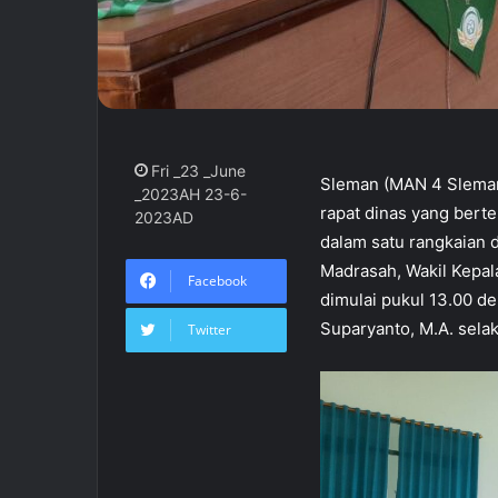
Fri _23 _June
Sleman (MAN 4 Sleman
_2023AH 23-6-
rapat dinas yang berte
2023AD
dalam satu rangkaian d
Madrasah, Wakil Kepa
Facebook
dimulai pukul 13.00 d
Suparyanto, M.A. sela
Twitter