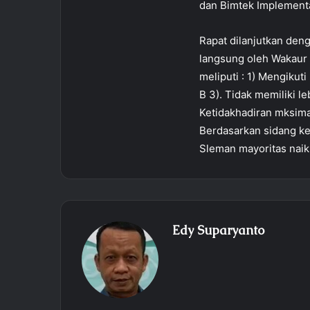
dan Bimtek Implementa
Rapat dilanjutkan den
langsung oleh Wakaur 
meliputi : 1) Mengikuti
B 3). Tidak memiliki l
Ketidakhadiran mksimal 
Berdasarkan sidang ke
Sleman mayoritas naik 
Edy Suparyanto