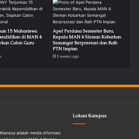
Sains dan Bahasa 2026
Koordinasi Kesiswaan MAN 4
Sleman: Matangkan Persiapan Lomba
kan 15 Mahasiswa
Apel Perdana Semester Baru,
hingga HUT ke-81 RI
pendidikan di MAN 4
Kepala MAN 4 Sleman Kobarkan
pkan Calon Guru
Semangat Berprestasi dan Raih
MAN 4 Sleman Cetak Sejarah:
PTN Impian
Puluhan Siswa Lolos ke PTN
o
2 weeks ago
Ternama
Apel Pagi : Wakabid Akademik
Bacakan Pesan Gubernur DIY untuk
Generasi Emas
100.000 Jemaah Hadiri Zikir dan Doa
Kebangsaan di Monas, Wujud Syukur
Lokasi Kampus
atas Kemerdekaan Indonesia
Pengajian Keluarga Besar MAN 4
Manesa adalah media informasi
Sleman Perkuat Sinergi, Gus Syarif