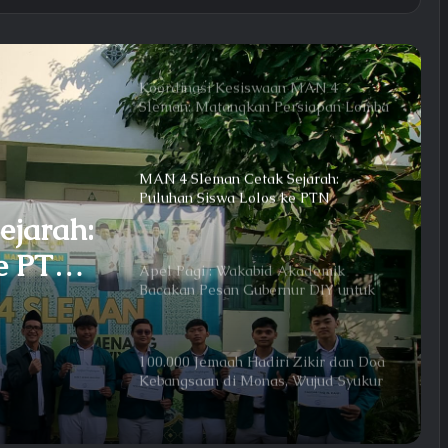
Koordinasi Kesiswaan MAN 4
Sleman: Matangkan Persiapan Lomba
hingga HUT ke-81 RI
MAN 4 Sleman Cetak Sejarah:
Puluhan Siswa Lolos ke PTN
Ternama
Apel Pagi : Wakabid Akademik
ejarah:
Bacakan Pesan Gubernur DIY untuk
Generasi Emas
ke PTN
100.000 Jemaah Hadiri Zikir dan Doa
Kebangsaan di Monas, Wujud Syukur
atas Kemerdekaan Indonesia
san
enerasi
Pengajian Keluarga Besar MAN 4
Sleman Perkuat Sinergi, Gus Syarif