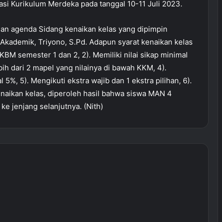
si Kurikulum Merdeka pada tanggal 10-11 Juli 2023.
MAN 4 Sleman Gerakkan Semua
Elemen dalam “Masjuda”, Wujudkan
gan agenda Sidang kenaikan kelas yang dipimpin
Madrasah Bersih Berkarakter
Akademik, Triyono, S.Pd. Adapun syarat kenaikan kelas
 KBM semester 1 dan 2, 2). Memiliki nilai sikap minimal
Bupati Sleman Tutup FASI XIII,
ebih dari 2 mapel yang nilainya di bawah KKM, 4).
Siapkan Generasi Qurani Berprestasi
5%, 5). Mengikuti ekstra wajib dan 1 ekstra pilihan, 6).
Menuju Tingkat Nasional
naikan kelas, diperoleh hasil bahwa siswa MAN 4
ke jenjang selanjutnya. (Nith)
MAN 4 Sleman Ajak Orang Tua
Dukung Prestasi Putra-Putri Melalui
Ekstrakurikuler dan Kompetisi
Sinergi Orang Tua dan Madrasah,
MAN 4 Sleman Perkuat Kolaborasi
Wujudkan Generasi Berprestasi
Lima Siswa MAN 4 Sleman Borong
Medali pada Olimpiade Nasional
Sains dan Bahasa 2026