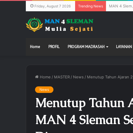
MAN 4 Slema
Friday, August 7 2026
Trending News
Home
PROFIL
PROGRAM MADRASAH
LAYANAN
Home
/
MASTER
/
News
/
Menutup Tahun Ajaran 2
News
Menutup Tahun A
MAN 4 Sleman Se