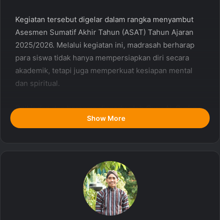
Kegiatan tersebut digelar dalam rangka menyambut
Asesmen Sumatif Akhir Tahun (ASAT) Tahun Ajaran
2025/2026. Melalui kegiatan ini, madrasah berharap
para siswa tidak hanya mempersiapkan diri secara
akademik, tetapi juga memperkuat kesiapan mental
dan spiritual.
Dzikir dan doa bersama dipandu oleh Guru Al-Qur’an
Show More
Hadis, Andi Muchtar, S.Pd. Dalam tausiyah singkatnya
sebelum memimpin doa, Andi menyampaikan
pentingnya fokus dan konsentrasi sebagai salah satu
faktor utama keberhasilan seseorang.
Ia mengisahkan seorang anak yang enggan pergi ke
masjid karena merasa tidak dapat khusyuk beribadah
akibat terganggu oleh perilaku orang lain di