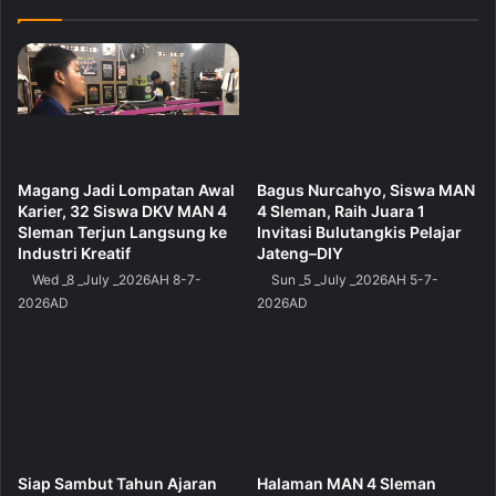
Kegiatan berlangsung dengan tertib dan penuh
kekhidmatan. Para siswa mengikuti rangkaian dzikir
dan doa bersama secara serius sebagai bentuk ikhtiar
spiritual dalam menyongsong ASAT Tahun Ajaran
2025/2026. (dzl)
Magang Jadi Lompatan Awal
Bagus Nurcahyo, Siswa MAN
Karier, 32 Siswa DKV MAN 4
4 Sleman, Raih Juara 1
Sleman Terjun Langsung ke
Invitasi Bulutangkis Pelajar
Industri Kreatif
Jateng–DIY
Wed _8 _July _2026AH 8-7-
Sun _5 _July _2026AH 5-7-
2026AD
2026AD
Siap Sambut Tahun Ajaran
Halaman MAN 4 Sleman